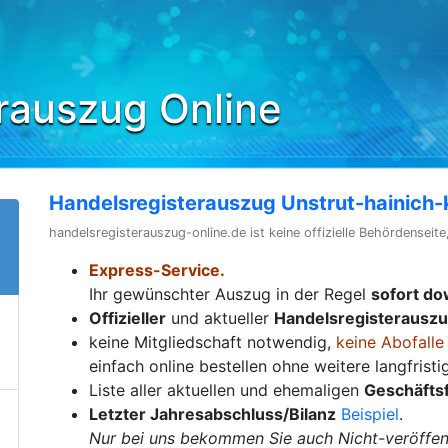
rauszug Online
Handelsregisterauszug Unstrut-hainich-
handelsregisterauszug-online.de ist keine offizielle Behördenseite
Express-Service.
Ihr gewünschter Auszug in der Regel
sofort d
Offizieller
und aktueller
Handelsregisterausz
keine Mitgliedschaft notwendig,
keine Abofalle
einfach online bestellen ohne weitere langfrist
Liste aller aktuellen und ehemaligen
Geschäfts
Letzter Jahresabschluss/Bilanz
Beispiel
.
Nur bei uns bekommen Sie auch Nicht-veröffent