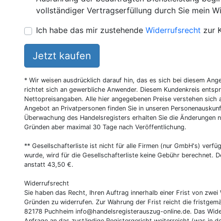
vollständiger Vertragserfüllung durch Sie mein Wi
Ich habe das mir zustehende
Widerrufsrecht
zur 
Jetzt kaufen
* Wir weisen ausdrücklich darauf hin, das es sich bei diesem Ang
richtet sich an gewerbliche Anwender. Diesem Kundenkreis entsp
Nettopreisangaben. Alle hier angegebenen Preise verstehen sich 
Angebot an Privatpersonen finden Sie in unseren Personenauskunf
Überwachung des Handelsregisters erhalten Sie die Änderungen n
Gründen aber maximal 30 Tage nach Veröffentlichung.
** Gesellschafterliste ist nicht für alle Firmen (nur GmbH's) verfüg
wurde, wird für die Gesellschafterliste keine Gebühr berechnet. D
anstatt 43,50 €.
Widerrufsrecht
Sie haben das Recht, Ihren Auftrag innerhalb einer Frist von z
Gründen zu widerrufen. Zur Wahrung der Frist reicht die fristgemä
82178 Puchheim
info@handelsregisterauszug-online.de
. Das Wide
Anfrage an das zuständige Registergericht weiterreicht (was in d