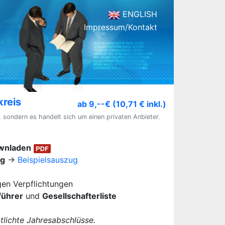
ENGLISH
Impressum/Kontakt
kreis
ab 9,--€ (10,71 € inkl.)
, sondern es handelt sich um einen privaten Anbieter.
ownladen
ug
→
Beispielsauszug
igen Verpflichtungen
führer
und
Gesellschafterliste
lichte Jahresabschlüsse.