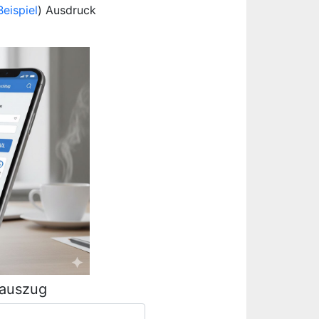
Beispiel
) Ausdruck
rauszug