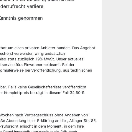
derrufrecht verliere
Kenntnis genommen
ebot um einen privaten Anbieter handelt. Das Angebot
rechend verwenden wir grundsätzlich
also stets zuzüglich 19% MwSt. Unser aktuelles
tservice fürs Einwohnermeldeamt. Bei der
ormalerweise bei Veröffentlichung, aus technischen
bar. Falls keine Gesellschafterliste veröffentlicht
er Komplettpreis beträgt in diesem Fall 34,50 €
wei Wochen nach Vertragsschluss ohne Angaben von
ße Absendung einer Erklärung an die , Allinger Str. 85,
rrufsrecht erlischt in dem Moment, in dem Ihre
er Regel innerhalb von weniger als 24h nach