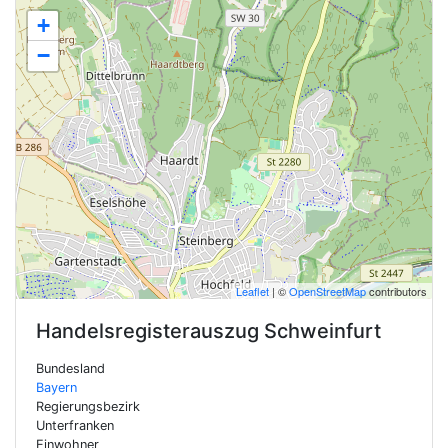
+
−
Leaflet
| ©
OpenStreetMap
contributors
Handelsregisterauszug
Schweinfurt
Bundesland
Bayern
Regierungsbezirk
Unterfranken
Einwohner