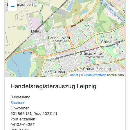
−
Leaflet
| ©
OpenStreetMap
contributors
Handelsregisterauszug
Leipzig
Bundesland
Sachsen
Einwohner
601.866 (31. Dez. 2021)[1]
Postleitzahlen
04103–04357