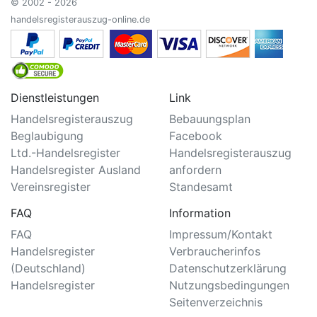
© 2002 - 2026
handelsregisterauszug-online.de
Dienstleistungen
Link
Handelsregisterauszug
Bebauungsplan
Beglaubigung
Facebook
Ltd.-Handelsregister
Handelsregisterauszug
Handelsregister Ausland
anfordern
Vereinsregister
Standesamt
FAQ
Information
FAQ
Impressum/Kontakt
Handelsregister
Verbraucherinfos
(Deutschland)
Datenschutzerklärung
Handelsregister
Nutzungsbedingungen
Seitenverzeichnis