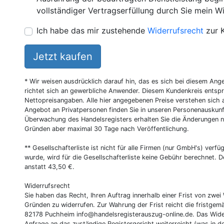
vollständiger Vertragserfüllung durch Sie mein Wi
Ich habe das mir zustehende
Widerrufsrecht
zur 
Jetzt kaufen
* Wir weisen ausdrücklich darauf hin, das es sich bei diesem Ang
richtet sich an gewerbliche Anwender. Diesem Kundenkreis entsp
Nettopreisangaben. Alle hier angegebenen Preise verstehen sich 
Angebot an Privatpersonen finden Sie in unseren Personenauskunf
Überwachung des Handelsregisters erhalten Sie die Änderungen n
Gründen aber maximal 30 Tage nach Veröffentlichung.
** Gesellschafterliste ist nicht für alle Firmen (nur GmbH's) verfüg
wurde, wird für die Gesellschafterliste keine Gebühr berechnet. D
anstatt 43,50 €.
Widerrufsrecht
Sie haben das Recht, Ihren Auftrag innerhalb einer Frist von z
Gründen zu widerrufen. Zur Wahrung der Frist reicht die fristgemä
82178 Puchheim
info@handelsregisterauszug-online.de
. Das Wide
Anfrage an das zuständige Registergericht weiterreicht (was in d