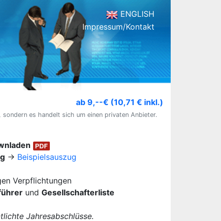
ENGLISH
Impressum/Kontakt
ab 9,--€ (10,71 € inkl.)
, sondern es handelt sich um einen privaten Anbieter.
ownladen
ug
→
Beispielsauszug
igen Verpflichtungen
führer
und
Gesellschafterliste
lichte Jahresabschlüsse.