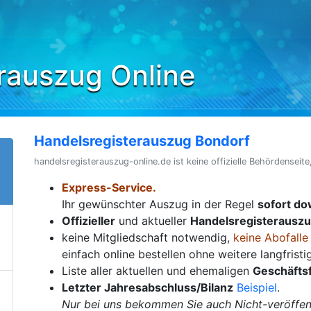
rauszug Online
Handelsregisterauszug Bondorf
handelsregisterauszug-online.de ist keine offizielle Behördenseite
Express-Service.
Ihr gewünschter Auszug in der Regel
sofort d
Offizieller
und aktueller
Handelsregisterausz
keine Mitgliedschaft notwendig,
keine Abofalle
einfach online bestellen ohne weitere langfrist
Liste aller aktuellen und ehemaligen
Geschäfts
Letzter Jahresabschluss/Bilanz
Beispiel
.
Nur bei uns bekommen Sie auch Nicht-veröffent