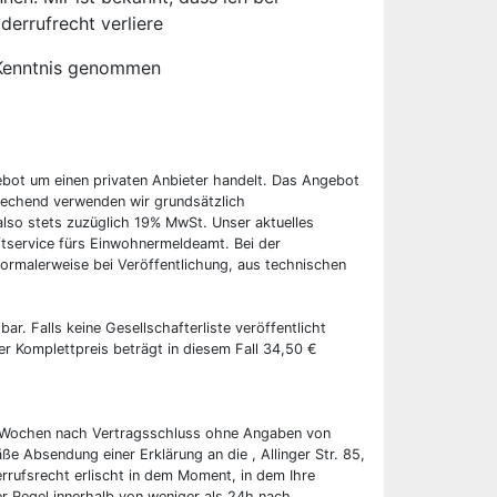
derrufrecht verliere
Kenntnis genommen
ebot um einen privaten Anbieter handelt. Das Angebot
rechend verwenden wir grundsätzlich
also stets zuzüglich 19% MwSt. Unser aktuelles
tservice fürs Einwohnermeldeamt. Bei der
ormalerweise bei Veröffentlichung, aus technischen
bar. Falls keine Gesellschafterliste veröffentlicht
er Komplettpreis beträgt in diesem Fall 34,50 €
wei Wochen nach Vertragsschluss ohne Angaben von
ße Absendung einer Erklärung an die , Allinger Str. 85,
rrufsrecht erlischt in dem Moment, in dem Ihre
er Regel innerhalb von weniger als 24h nach