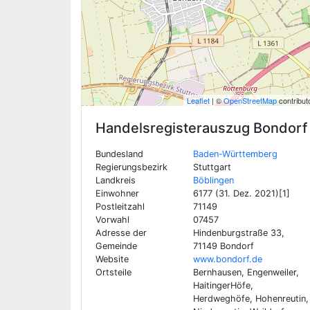
Leaflet
| ©
OpenStreetMap
contribut
Handelsregisterauszug
Bondorf
Bundesland
Baden-Württemberg
Regierungsbezirk
Stuttgart
Landkreis
Böblingen
Einwohner
6177 (31. Dez. 2021)[1]
Postleitzahl
71149
Vorwahl
07457
Adresse der
Hindenburgstraße 33,
Gemeinde
71149 Bondorf
Website
www.bondorf.de
Ortsteile
Bernhausen, Engenweiler,
HaitingerHöfe,
Herdweghöfe, Hohenreutin,