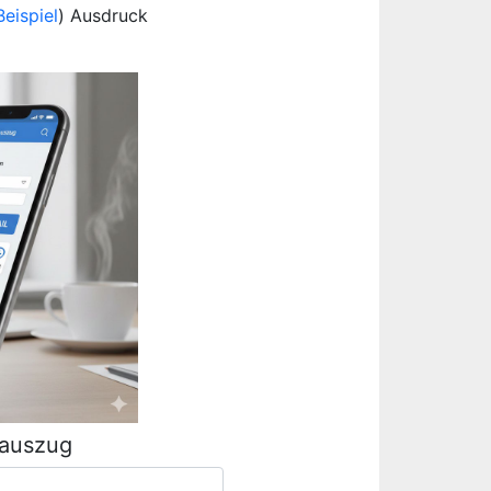
Beispiel
) Ausdruck
rauszug