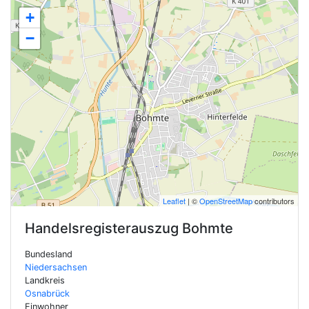
+
−
Leaflet
| ©
OpenStreetMap
contributors
Handelsregisterauszug
Bohmte
Bundesland
Niedersachsen
Landkreis
Osnabrück
Einwohner