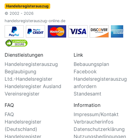
Handelsregisterauszug
© 2002 - 2026
handelsregisterauszug-online.de
Dienstleistungen
Link
Handelsregisterauszug
Bebauungsplan
Beglaubigung
Facebook
Ltd.-Handelsregister
Handelsregisterauszug
Handelsregister Ausland
anfordern
Vereinsregister
Standesamt
FAQ
Information
FAQ
Impressum/Kontakt
Handelsregister
Verbraucherinfos
(Deutschland)
Datenschutzerklärung
Handelsregister
Nutzungsbedingungen