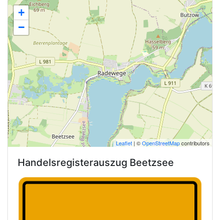
+
−
Leaflet
| ©
OpenStreetMap
contributors
Handelsregisterauszug
Beetzsee