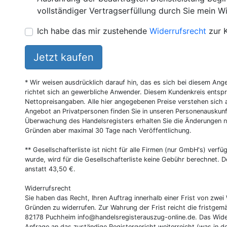
vollständiger Vertragserfüllung durch Sie mein Wi
Ich habe das mir zustehende
Widerrufsrecht
zur 
Jetzt kaufen
* Wir weisen ausdrücklich darauf hin, das es sich bei diesem Ang
richtet sich an gewerbliche Anwender. Diesem Kundenkreis entsp
Nettopreisangaben. Alle hier angegebenen Preise verstehen sich 
Angebot an Privatpersonen finden Sie in unseren Personenauskunf
Überwachung des Handelsregisters erhalten Sie die Änderungen n
Gründen aber maximal 30 Tage nach Veröffentlichung.
** Gesellschafterliste ist nicht für alle Firmen (nur GmbH's) verfüg
wurde, wird für die Gesellschafterliste keine Gebühr berechnet. D
anstatt 43,50 €.
Widerrufsrecht
Sie haben das Recht, Ihren Auftrag innerhalb einer Frist von z
Gründen zu widerrufen. Zur Wahrung der Frist reicht die fristgemä
82178 Puchheim
info@handelsregisterauszug-online.de
. Das Wide
Anfrage an das zuständige Registergericht weiterreicht (was in d