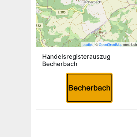
Leaflet
| ©
OpenStreetMap
contribut
Handelsregisterauszug
Becherbach