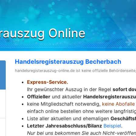
rauszug Online
Handelsregisterauszug Becherbach
handelsregisterauszug-online.de ist keine offizielle Behördenseite
Express-Service.
Ihr gewünschter Auszug in der Regel
sofort d
Offizieller
und aktueller
Handelsregisterausz
keine Mitgliedschaft notwendig,
keine Abofalle
einfach online bestellen ohne weitere langfrist
Liste aller aktuellen und ehemaligen
Geschäfts
Letzter Jahresabschluss/Bilanz
Beispiel
.
Nur bei uns bekommen Sie auch Nicht-veröffent