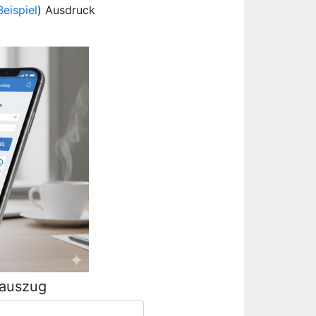
Beispiel
) Ausdruck
rauszug