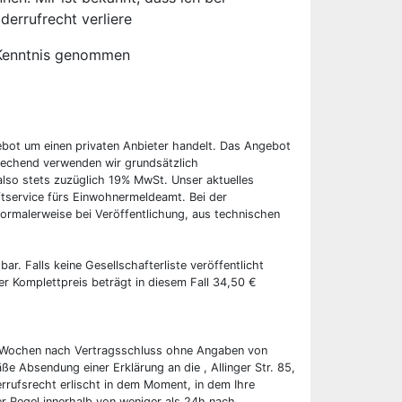
derrufrecht verliere
Kenntnis genommen
ebot um einen privaten Anbieter handelt. Das Angebot
rechend verwenden wir grundsätzlich
also stets zuzüglich 19% MwSt. Unser aktuelles
tservice fürs Einwohnermeldeamt. Bei der
ormalerweise bei Veröffentlichung, aus technischen
bar. Falls keine Gesellschafterliste veröffentlicht
er Komplettpreis beträgt in diesem Fall 34,50 €
wei Wochen nach Vertragsschluss ohne Angaben von
ße Absendung einer Erklärung an die , Allinger Str. 85,
rrufsrecht erlischt in dem Moment, in dem Ihre
er Regel innerhalb von weniger als 24h nach