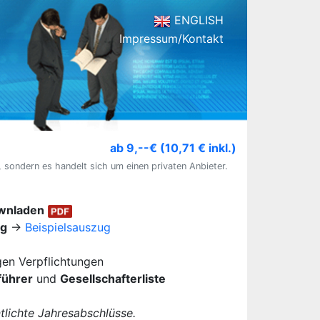
ENGLISH
Impressum/Kontakt
ab 9,--€ (10,71 € inkl.)
, sondern es handelt sich um einen privaten Anbieter.
ownladen
ug
→
Beispielsauszug
igen Verpflichtungen
führer
und
Gesellschafterliste
lichte Jahresabschlüsse.