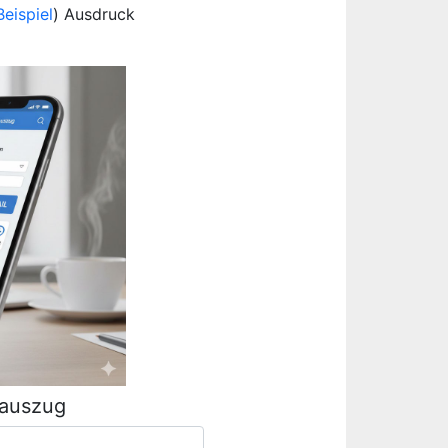
Beispiel
) Ausdruck
rauszug