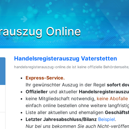
rauszug Online
Handelsregisterauszug Vaterstetten
handelsregisterauszug-online.de ist keine offizielle Behördenseite
Express-Service.
Ihr gewünschter Auszug in der Regel
sofort d
Offizieller
und aktueller
Handelsregisterausz
keine Mitgliedschaft notwendig,
keine Abofalle
einfach online bestellen ohne weitere langfrist
Liste aller aktuellen und ehemaligen
Geschäfts
Letzter Jahresabschluss/Bilanz
Beispiel
.
Nur bei uns bekommen Sie auch Nicht-veröffent