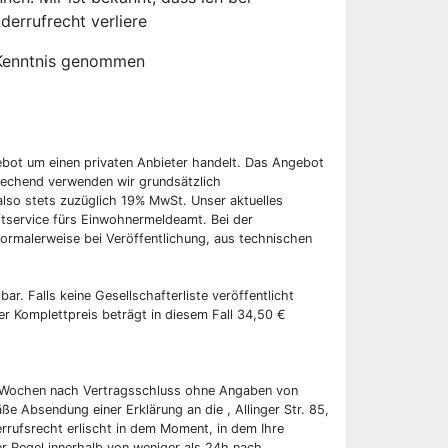
derrufrecht verliere
Kenntnis genommen
ebot um einen privaten Anbieter handelt. Das Angebot
rechend verwenden wir grundsätzlich
also stets zuzüglich 19% MwSt. Unser aktuelles
tservice fürs Einwohnermeldeamt. Bei der
ormalerweise bei Veröffentlichung, aus technischen
bar. Falls keine Gesellschafterliste veröffentlicht
er Komplettpreis beträgt in diesem Fall 34,50 €
wei Wochen nach Vertragsschluss ohne Angaben von
ße Absendung einer Erklärung an die , Allinger Str. 85,
rrufsrecht erlischt in dem Moment, in dem Ihre
er Regel innerhalb von weniger als 24h nach