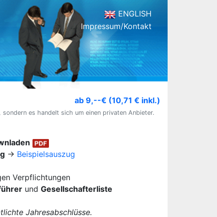
ENGLISH
Impressum/Kontakt
ab 9,--€ (10,71 € inkl.)
, sondern es handelt sich um einen privaten Anbieter.
ownladen
ug
→
Beispielsauszug
igen Verpflichtungen
führer
und
Gesellschafterliste
lichte Jahresabschlüsse.