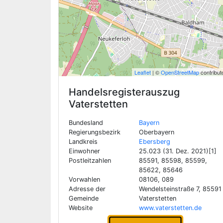
Leaflet
| ©
OpenStreetMap
contribut
Handelsregisterauszug
Vaterstetten
Bundesland
Bayern
Regierungsbezirk
Oberbayern
Landkreis
Ebersberg
Einwohner
25.023 (31. Dez. 2021)[1]
Postleitzahlen
85591, 85598, 85599,
85622, 85646
Vorwahlen
08106, 089
Adresse der
Wendelsteinstraße 7, 85591
Gemeinde
Vaterstetten
Website
www.vaterstetten.de