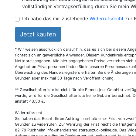
vollständiger Vertragserfüllung durch Sie mein Wi
Ich habe das mir zustehende
Widerrufsrecht
zur 
Jetzt kaufen
* Wir weisen ausdrücklich darauf hin, das es sich bei diesem Ang
richtet sich an gewerbliche Anwender. Diesem Kundenkreis entsp
Nettopreisangaben. Alle hier angegebenen Preise verstehen sich 
Angebot an Privatpersonen finden Sie in unseren Personenauskunf
Überwachung des Handelsregisters erhalten Sie die Änderungen n
Gründen aber maximal 30 Tage nach Veröffentlichung.
** Gesellschafterliste ist nicht für alle Firmen (nur GmbH's) verfüg
wurde, wird für die Gesellschafterliste keine Gebühr berechnet. D
anstatt 43,50 €.
Widerrufsrecht
Sie haben das Recht, Ihren Auftrag innerhalb einer Frist von z
Gründen zu widerrufen. Zur Wahrung der Frist reicht die fristgemä
82178 Puchheim
info@handelsregisterauszug-online.de
. Das Wide
Anfrage an das zuständige Registergericht weiterreicht (was in d