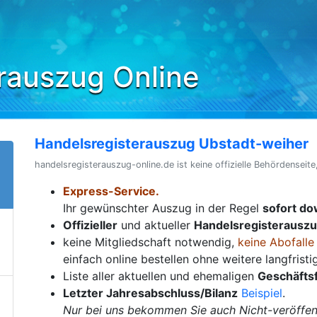
rauszug Online
Handelsregisterauszug Ubstadt-weiher
handelsregisterauszug-online.de ist keine offizielle Behördenseite
Express-Service.
Ihr gewünschter Auszug in der Regel
sofort d
Offizieller
und aktueller
Handelsregisterausz
keine Mitgliedschaft notwendig,
keine Abofalle
einfach online bestellen ohne weitere langfrist
Liste aller aktuellen und ehemaligen
Geschäfts
Letzter Jahresabschluss/Bilanz
Beispiel
.
Nur bei uns bekommen Sie auch Nicht-veröffent