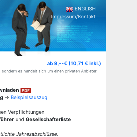
ENGLISH
Impressum/Kontakt
ab 9,--€ (10,71 € inkl.)
, sondern es handelt sich um einen privaten Anbieter.
ownladen
ug
→
Beispielsauszug
igen Verpflichtungen
führer
und
Gesellschafterliste
lichte Jahresabschlüsse.