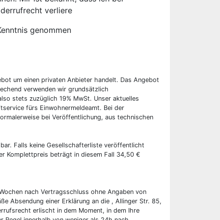
derrufrecht verliere
Kenntnis genommen
ebot um einen privaten Anbieter handelt. Das Angebot
rechend verwenden wir grundsätzlich
also stets zuzüglich 19% MwSt. Unser aktuelles
tservice fürs Einwohnermeldeamt. Bei der
ormalerweise bei Veröffentlichung, aus technischen
bar. Falls keine Gesellschafterliste veröffentlicht
er Komplettpreis beträgt in diesem Fall 34,50 €
wei Wochen nach Vertragsschluss ohne Angaben von
ße Absendung einer Erklärung an die , Allinger Str. 85,
rrufsrecht erlischt in dem Moment, in dem Ihre
er Regel innerhalb von weniger als 24h nach