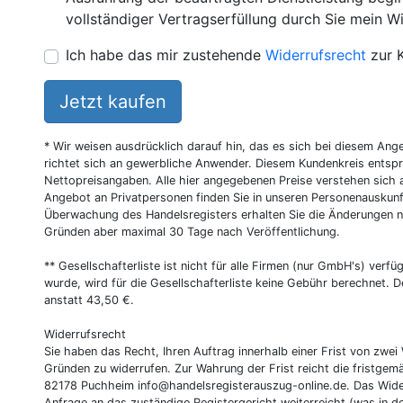
vollständiger Vertragserfüllung durch Sie mein Wi
Ich habe das mir zustehende
Widerrufsrecht
zur 
Jetzt kaufen
* Wir weisen ausdrücklich darauf hin, das es sich bei diesem Ang
richtet sich an gewerbliche Anwender. Diesem Kundenkreis entsp
Nettopreisangaben. Alle hier angegebenen Preise verstehen sich 
Angebot an Privatpersonen finden Sie in unseren Personenauskunf
Überwachung des Handelsregisters erhalten Sie die Änderungen n
Gründen aber maximal 30 Tage nach Veröffentlichung.
** Gesellschafterliste ist nicht für alle Firmen (nur GmbH's) verfüg
wurde, wird für die Gesellschafterliste keine Gebühr berechnet. D
anstatt 43,50 €.
Widerrufsrecht
Sie haben das Recht, Ihren Auftrag innerhalb einer Frist von z
Gründen zu widerrufen. Zur Wahrung der Frist reicht die fristgemä
82178 Puchheim
info@handelsregisterauszug-online.de
. Das Wide
Anfrage an das zuständige Registergericht weiterreicht (was in d