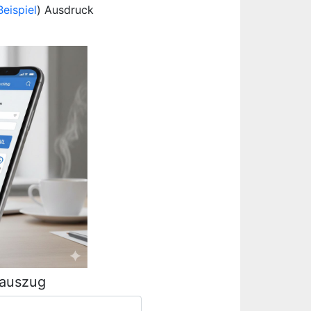
Beispiel
) Ausdruck
rauszug