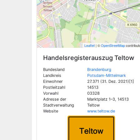
Leaflet
| ©
OpenStreetMap
contribut
Handelsregisterauszug
Teltow
Bundesland
Brandenburg
Landkreis
Potsdam-Mittelmark
Einwohner
27.371 (31. Dez. 2021)[1]
Postleitzahl
14513
Vorwahl
03328
Adresse der
Marktplatz 1–3, 14513
Stadtverwaltung
Teltow
Website
www.teltow.de