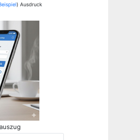
Beispiel
) Ausdruck
rauszug