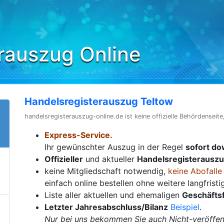
rauszug Online
Handelsregisterauszug Teltow
handelsregisterauszug-online.de ist keine offizielle Behördenseite
Express-Service.
Ihr gewünschter Auszug in der Regel
sofort d
Offizieller
und aktueller
Handelsregisterausz
keine Mitgliedschaft notwendig,
keine Abofalle
einfach online bestellen ohne weitere langfrist
Liste aller aktuellen und ehemaligen
Geschäfts
Letzter Jahresabschluss/Bilanz
Beispiel
.
Nur bei uns bekommen Sie auch Nicht-veröffent