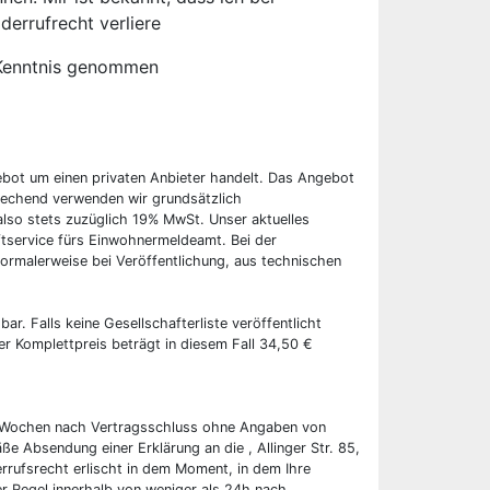
derrufrecht verliere
Kenntnis genommen
ebot um einen privaten Anbieter handelt. Das Angebot
rechend verwenden wir grundsätzlich
also stets zuzüglich 19% MwSt. Unser aktuelles
tservice fürs Einwohnermeldeamt. Bei der
ormalerweise bei Veröffentlichung, aus technischen
bar. Falls keine Gesellschafterliste veröffentlicht
er Komplettpreis beträgt in diesem Fall 34,50 €
wei Wochen nach Vertragsschluss ohne Angaben von
ße Absendung einer Erklärung an die , Allinger Str. 85,
rrufsrecht erlischt in dem Moment, in dem Ihre
er Regel innerhalb von weniger als 24h nach