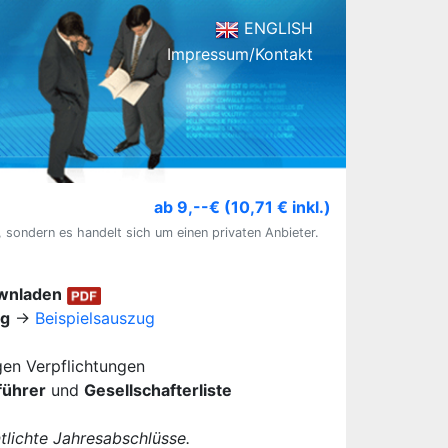
ENGLISH
Impressum/Kontakt
ab 9,--€ (10,71 € inkl.)
, sondern es handelt sich um einen privaten Anbieter.
ownladen
ug
→
Beispielsauszug
igen Verpflichtungen
führer
und
Gesellschafterliste
lichte Jahresabschlüsse.