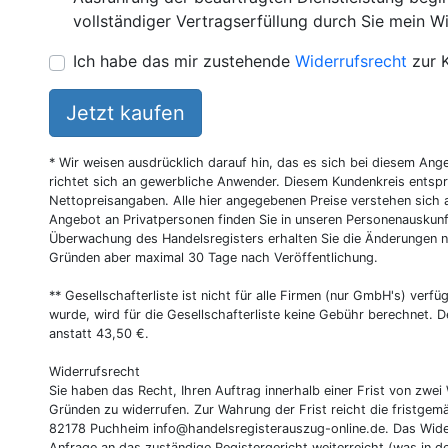
vollständiger Vertragserfüllung durch Sie mein Wi
Ich habe das mir zustehende
Widerrufsrecht
zur 
Jetzt kaufen
* Wir weisen ausdrücklich darauf hin, das es sich bei diesem Ang
richtet sich an gewerbliche Anwender. Diesem Kundenkreis entsp
Nettopreisangaben. Alle hier angegebenen Preise verstehen sich 
Angebot an Privatpersonen finden Sie in unseren Personenauskunf
Überwachung des Handelsregisters erhalten Sie die Änderungen n
Gründen aber maximal 30 Tage nach Veröffentlichung.
** Gesellschafterliste ist nicht für alle Firmen (nur GmbH's) verfüg
wurde, wird für die Gesellschafterliste keine Gebühr berechnet. D
anstatt 43,50 €.
Widerrufsrecht
Sie haben das Recht, Ihren Auftrag innerhalb einer Frist von z
Gründen zu widerrufen. Zur Wahrung der Frist reicht die fristgemä
82178 Puchheim
info@handelsregisterauszug-online.de
. Das Wide
Anfrage an das zuständige Registergericht weiterreicht (was in d