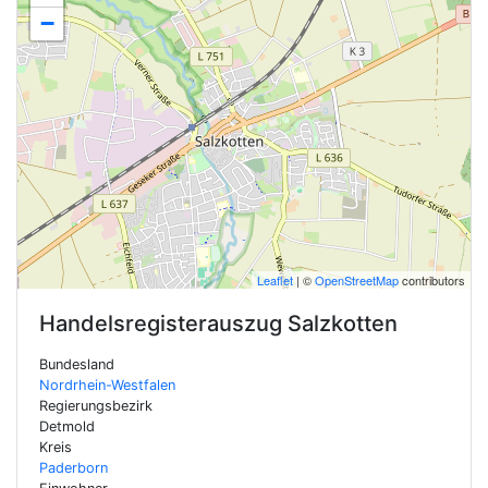
−
Leaflet
| ©
OpenStreetMap
contributors
Handelsregisterauszug
Salzkotten
Bundesland
Nordrhein-Westfalen
Regierungsbezirk
Detmold
Kreis
Paderborn