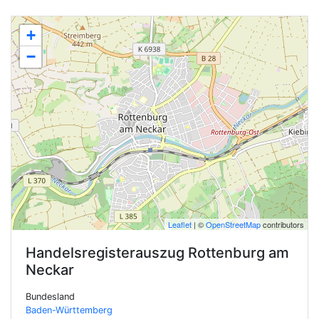
+
−
Leaflet
| ©
OpenStreetMap
contributors
Handelsregisterauszug
Rottenburg am
Neckar
Bundesland
Baden-Württemberg