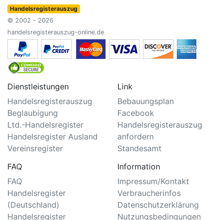
Handelsregisterauszug
© 2002 - 2026
handelsregisterauszug-online.de
Dienstleistungen
Link
Handelsregisterauszug
Bebauungsplan
Beglaubigung
Facebook
Ltd.-Handelsregister
Handelsregisterauszug
Handelsregister Ausland
anfordern
Vereinsregister
Standesamt
FAQ
Information
FAQ
Impressum/Kontakt
Handelsregister
Verbraucherinfos
(Deutschland)
Datenschutzerklärung
Handelsregister
Nutzungsbedingungen