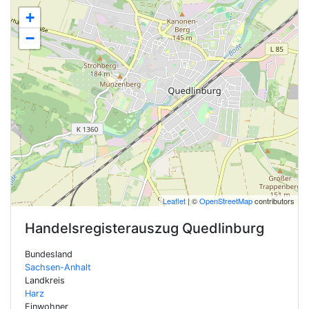
+
−
Leaflet
| ©
OpenStreetMap
contributors
Handelsregisterauszug
Quedlinburg
Bundesland
Sachsen-Anhalt
Landkreis
Harz
Einwohner