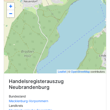
+
−
Leaflet
| ©
OpenStreetMap
contributors
Handelsregisterauszug
Neubrandenburg
Bundesland
Mecklenburg-Vorpommern
Landkreis