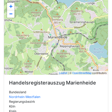
+
−
Leaflet
| ©
OpenStreetMap
contributors
Handelsregisterauszug
Marienheide
Bundesland
Nordrhein-Westfalen
Regierungsbezirk
Köln
Kreis