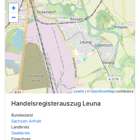
+
−
Leaflet
| ©
OpenStreetMap
contributors
Handelsregisterauszug
Leuna
Bundesland
Sachsen-Anhalt
Landkreis
Saalekreis
Einwohner