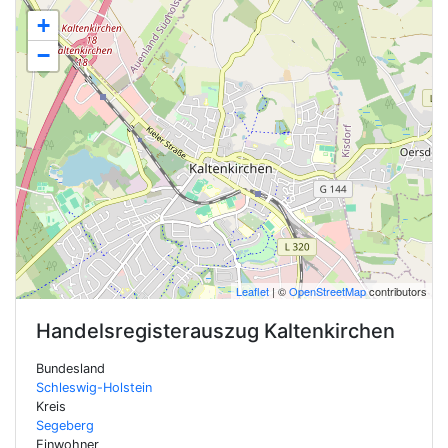
+
−
Leaflet
| ©
OpenStreetMap
contributors
Handelsregisterauszug
Kaltenkirchen
Bundesland
Schleswig-Holstein
Kreis
Segeberg
Einwohner