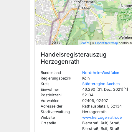
Leaflet
| ©
OpenStreetMap
contribut
Handelsregisterauszug
Herzogenrath
Bundesland
Nordrhein-Westfalen
Regierungsbezirk
Köln
Kreis
Städteregion Aachen
Einwohner
46.290 (31. Dez. 2021)[1]
Postleitzahl
52134
Vorwahlen
02406, 02407
Adresse der
Rathausplatz 1, 52134
Stadtverwaltung
Herzogenrath
Website
www.herzogenrath.de
Ortsteile
Bierstraß, Ruif, Straß,
Bierstraß, Ruif, Straß