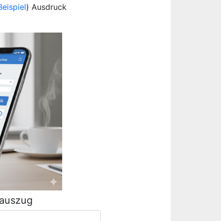
Beispiel
) Ausdruck
rauszug