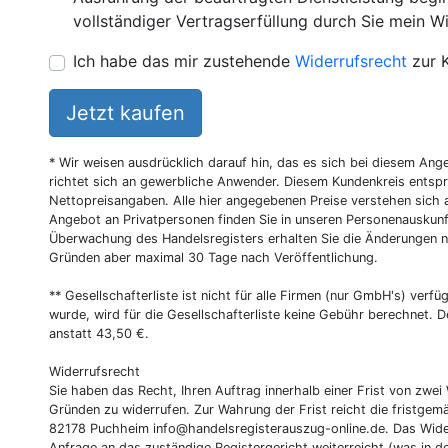
vollständiger Vertragserfüllung durch Sie mein Wi
Ich habe das mir zustehende
Widerrufsrecht
zur 
Jetzt kaufen
* Wir weisen ausdrücklich darauf hin, das es sich bei diesem Ang
richtet sich an gewerbliche Anwender. Diesem Kundenkreis entsp
Nettopreisangaben. Alle hier angegebenen Preise verstehen sich 
Angebot an Privatpersonen finden Sie in unseren Personenauskunf
Überwachung des Handelsregisters erhalten Sie die Änderungen n
Gründen aber maximal 30 Tage nach Veröffentlichung.
** Gesellschafterliste ist nicht für alle Firmen (nur GmbH's) verfüg
wurde, wird für die Gesellschafterliste keine Gebühr berechnet. D
anstatt 43,50 €.
Widerrufsrecht
Sie haben das Recht, Ihren Auftrag innerhalb einer Frist von z
Gründen zu widerrufen. Zur Wahrung der Frist reicht die fristgemä
82178 Puchheim
info@handelsregisterauszug-online.de
. Das Wide
Anfrage an das zuständige Registergericht weiterreicht (was in d