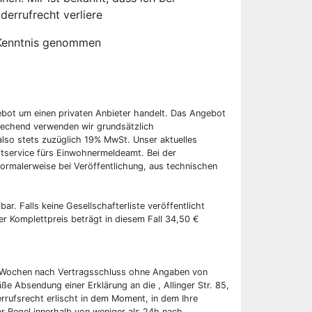
derrufrecht verliere
Kenntnis genommen
ebot um einen privaten Anbieter handelt. Das Angebot
rechend verwenden wir grundsätzlich
also stets zuzüglich 19% MwSt. Unser aktuelles
tservice fürs Einwohnermeldeamt. Bei der
ormalerweise bei Veröffentlichung, aus technischen
bar. Falls keine Gesellschafterliste veröffentlicht
er Komplettpreis beträgt in diesem Fall 34,50 €
wei Wochen nach Vertragsschluss ohne Angaben von
ße Absendung einer Erklärung an die , Allinger Str. 85,
rrufsrecht erlischt in dem Moment, in dem Ihre
er Regel innerhalb von weniger als 24h nach