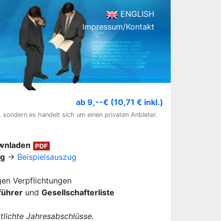
ENGLISH
Impressum/Kontakt
ab 9,--€ (10,71 € inkl.)
, sondern es handelt sich um einen privaten Anbieter.
ownladen
ug
→
Beispielsauszug
igen Verpflichtungen
führer
und
Gesellschafterliste
lichte Jahresabschlüsse.