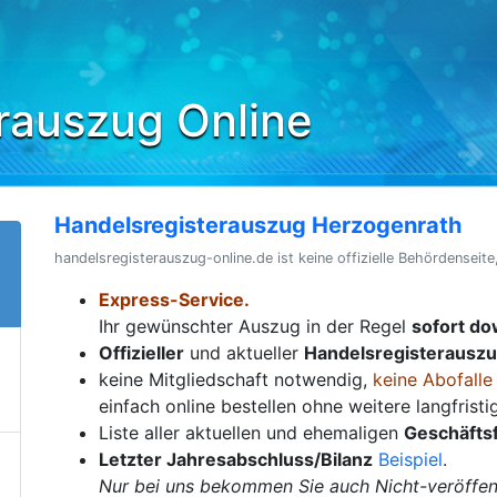
rauszug Online
Handelsregisterauszug Herzogenrath
handelsregisterauszug-online.de ist keine offizielle Behördenseite
Express-Service.
Ihr gewünschter Auszug in der Regel
sofort d
Offizieller
und aktueller
Handelsregisterausz
keine Mitgliedschaft notwendig,
keine Abofalle
einfach online bestellen ohne weitere langfrist
Liste aller aktuellen und ehemaligen
Geschäfts
Letzter Jahresabschluss/Bilanz
Beispiel
.
Nur bei uns bekommen Sie auch Nicht-veröffent