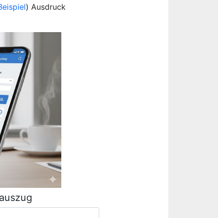
Beispiel
) Ausdruck
rauszug