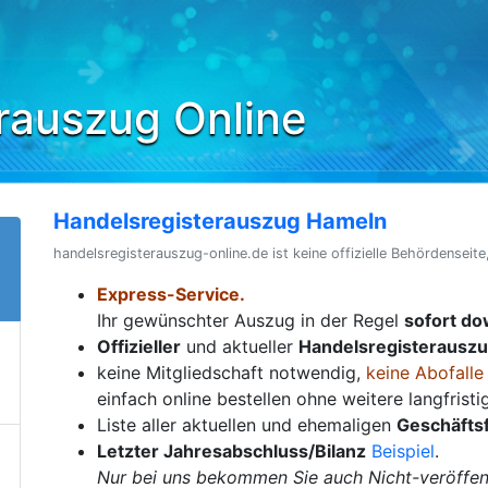
rauszug Online
Handelsregisterauszug Hameln
handelsregisterauszug-online.de ist keine offizielle Behördenseite
Express-Service.
Ihr gewünschter Auszug in der Regel
sofort d
Offizieller
und aktueller
Handelsregisterausz
keine Mitgliedschaft notwendig,
keine Abofalle
einfach online bestellen ohne weitere langfrist
Liste aller aktuellen und ehemaligen
Geschäfts
Letzter Jahresabschluss/Bilanz
Beispiel
.
Nur bei uns bekommen Sie auch Nicht-veröffent