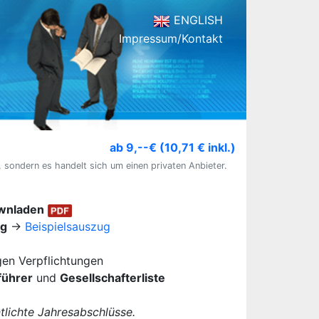
ENGLISH
Impressum/Kontakt
ab 9,--€ (10,71 € inkl.)
, sondern es handelt sich um einen privaten Anbieter.
ownladen
ug
→
Beispielsauszug
igen Verpflichtungen
führer
und
Gesellschafterliste
lichte Jahresabschlüsse.