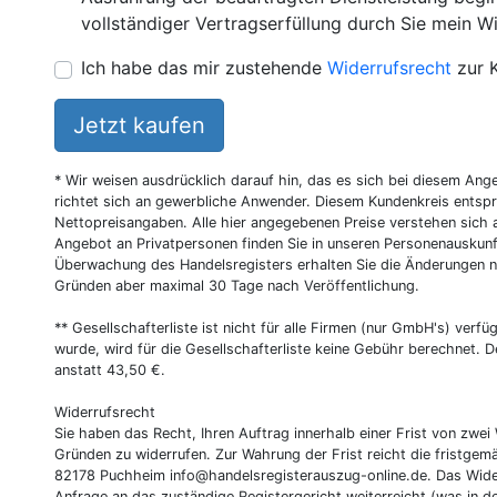
vollständiger Vertragserfüllung durch Sie mein Wi
Ich habe das mir zustehende
Widerrufsrecht
zur 
Jetzt kaufen
* Wir weisen ausdrücklich darauf hin, das es sich bei diesem Ang
richtet sich an gewerbliche Anwender. Diesem Kundenkreis entsp
Nettopreisangaben. Alle hier angegebenen Preise verstehen sich 
Angebot an Privatpersonen finden Sie in unseren Personenauskunf
Überwachung des Handelsregisters erhalten Sie die Änderungen n
Gründen aber maximal 30 Tage nach Veröffentlichung.
** Gesellschafterliste ist nicht für alle Firmen (nur GmbH's) verfüg
wurde, wird für die Gesellschafterliste keine Gebühr berechnet. D
anstatt 43,50 €.
Widerrufsrecht
Sie haben das Recht, Ihren Auftrag innerhalb einer Frist von z
Gründen zu widerrufen. Zur Wahrung der Frist reicht die fristgemä
82178 Puchheim
info@handelsregisterauszug-online.de
. Das Wide
Anfrage an das zuständige Registergericht weiterreicht (was in d