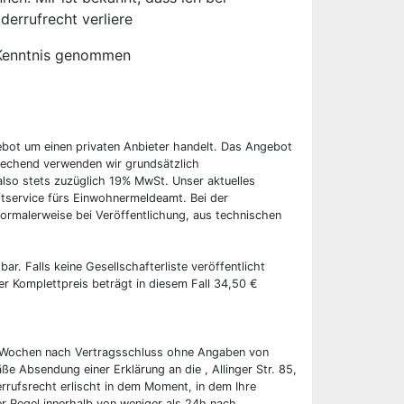
derrufrecht verliere
Kenntnis genommen
ebot um einen privaten Anbieter handelt. Das Angebot
rechend verwenden wir grundsätzlich
also stets zuzüglich 19% MwSt. Unser aktuelles
tservice fürs Einwohnermeldeamt. Bei der
ormalerweise bei Veröffentlichung, aus technischen
bar. Falls keine Gesellschafterliste veröffentlicht
er Komplettpreis beträgt in diesem Fall 34,50 €
wei Wochen nach Vertragsschluss ohne Angaben von
ße Absendung einer Erklärung an die , Allinger Str. 85,
rrufsrecht erlischt in dem Moment, in dem Ihre
er Regel innerhalb von weniger als 24h nach