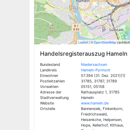
Leaflet
| ©
OpenStreetMap
contribut
Handelsregisterauszug
Hameln
Bundesland
Niedersachsen
Landkreis
Hameln-Pyrmont
Einwohner
57.394 (31. Dez. 2021)[1]
Postleitzahlen
31785, 31787, 31789
Vorwahlen
05151, 05158
Adresse der
Rathausplatz 1, 31785
Stadtverwaltung
Hameln
Website
www.hameln.de
Ortsteile
Bannensiek, Finkenborn,
Friedrichswald,
Heisenkche, Helpensen,
Hope, Kellerhof, Klthaus,