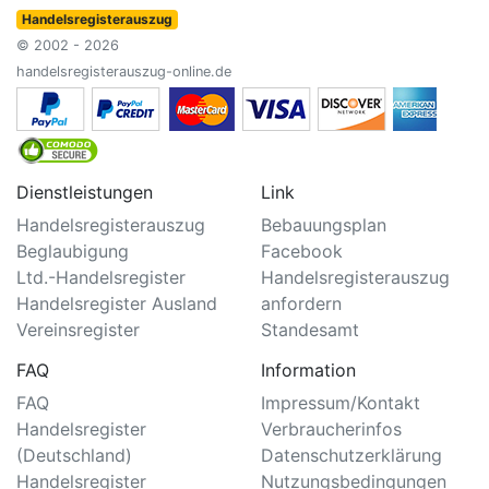
Handelsregisterauszug
© 2002 - 2026
handelsregisterauszug-online.de
Dienstleistungen
Link
Handelsregisterauszug
Bebauungsplan
Beglaubigung
Facebook
Ltd.-Handelsregister
Handelsregisterauszug
Handelsregister Ausland
anfordern
Vereinsregister
Standesamt
FAQ
Information
FAQ
Impressum/Kontakt
Handelsregister
Verbraucherinfos
(Deutschland)
Datenschutzerklärung
Handelsregister
Nutzungsbedingungen