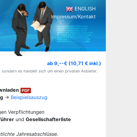
ENGLISH
Impressum/Kontakt
ab 9,--€ (10,71 € inkl.)
, sondern es handelt sich um einen privaten Anbieter.
ownladen
ug
→
Beispielsauszug
igen Verpflichtungen
führer
und
Gesellschafterliste
lichte Jahresabschlüsse.