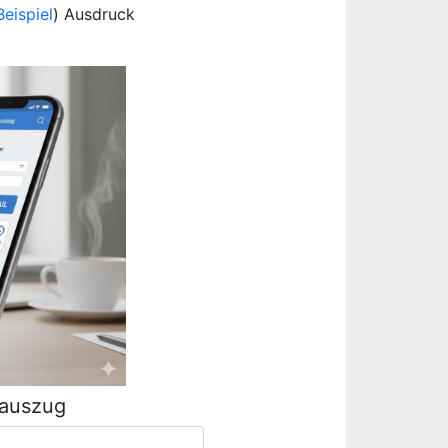
Beispiel
) Ausdruck
rauszug