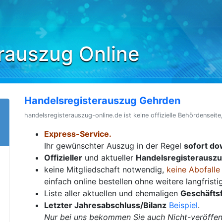
rauszug Online
Handelsregisterauszug Gehrden
handelsregisterauszug-online.de ist keine offizielle Behördenseite
Express-Service.
Ihr gewünschter Auszug in der Regel
sofort d
Offizieller
und aktueller
Handelsregisterausz
keine Mitgliedschaft notwendig,
keine Abofalle
einfach online bestellen ohne weitere langfrist
Liste aller aktuellen und ehemaligen
Geschäfts
Letzter Jahresabschluss/Bilanz
Beispiel
.
Nur bei uns bekommen Sie auch Nicht-veröffent