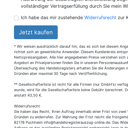
vollständiger Vertragserfüllung durch Sie mein Wi
Ich habe das mir zustehende
Widerrufsrecht
zur 
Jetzt kaufen
* Wir weisen ausdrücklich darauf hin, das es sich bei diesem Ang
richtet sich an gewerbliche Anwender. Diesem Kundenkreis entsp
Nettopreisangaben. Alle hier angegebenen Preise verstehen sich 
Angebot an Privatpersonen finden Sie in unseren Personenauskunf
Überwachung des Handelsregisters erhalten Sie die Änderungen n
Gründen aber maximal 30 Tage nach Veröffentlichung.
** Gesellschafterliste ist nicht für alle Firmen (nur GmbH's) verfüg
wurde, wird für die Gesellschafterliste keine Gebühr berechnet. D
anstatt 43,50 €.
Widerrufsrecht
Sie haben das Recht, Ihren Auftrag innerhalb einer Frist von z
Gründen zu widerrufen. Zur Wahrung der Frist reicht die fristgemä
82178 Puchheim
info@handelsregisterauszug-online.de
. Das Wide
Anfrage an das zuständige Registergericht weiterreicht (was in d