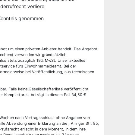
derrufrecht verliere
Kenntnis genommen
ebot um einen privaten Anbieter handelt. Das Angebot
rechend verwenden wir grundsätzlich
also stets zuzüglich 19% MwSt. Unser aktuelles
tservice fürs Einwohnermeldeamt. Bei der
ormalerweise bei Veröffentlichung, aus technischen
bar. Falls keine Gesellschafterliste veröffentlicht
er Komplettpreis beträgt in diesem Fall 34,50 €
wei Wochen nach Vertragsschluss ohne Angaben von
ße Absendung einer Erklärung an die , Allinger Str. 85,
rrufsrecht erlischt in dem Moment, in dem Ihre
er Regel innerhalb von weniger als 24h nach