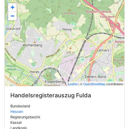
+
−
Leaflet
| ©
OpenStreetMap
contributors
Handelsregisterauszug
Fulda
Bundesland
Hessen
Regierungsbezirk
Kassel
Landkreis