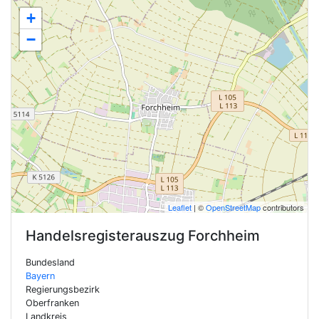
+
−
Leaflet
| ©
OpenStreetMap
contributors
Handelsregisterauszug
Forchheim
Bundesland
Bayern
Regierungsbezirk
Oberfranken
Landkreis