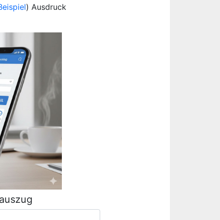
Beispiel
) Ausdruck
rauszug