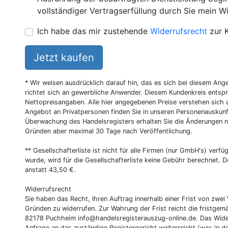
vollständiger Vertragserfüllung durch Sie mein Wi
Ich habe das mir zustehende
Widerrufsrecht
zur 
Jetzt kaufen
* Wir weisen ausdrücklich darauf hin, das es sich bei diesem Ang
richtet sich an gewerbliche Anwender. Diesem Kundenkreis entsp
Nettopreisangaben. Alle hier angegebenen Preise verstehen sich 
Angebot an Privatpersonen finden Sie in unseren Personenauskunf
Überwachung des Handelsregisters erhalten Sie die Änderungen n
Gründen aber maximal 30 Tage nach Veröffentlichung.
** Gesellschafterliste ist nicht für alle Firmen (nur GmbH's) verfüg
wurde, wird für die Gesellschafterliste keine Gebühr berechnet. D
anstatt 43,50 €.
Widerrufsrecht
Sie haben das Recht, Ihren Auftrag innerhalb einer Frist von z
Gründen zu widerrufen. Zur Wahrung der Frist reicht die fristgemä
82178 Puchheim
info@handelsregisterauszug-online.de
. Das Wide
Anfrage an das zuständige Registergericht weiterreicht (was in d