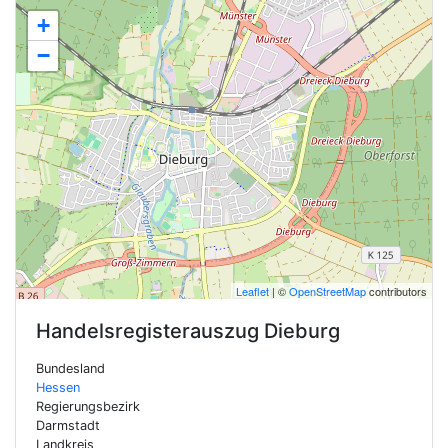
+
−
Leaflet
| ©
OpenStreetMap
contributors
Handelsregisterauszug
Dieburg
Bundesland
Hessen
Regierungsbezirk
Darmstadt
Landkreis