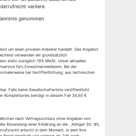
derrufrecht verliere
Kenntnis genommen
ebot um einen privaten Anbieter handelt. Das Angebot
rechend verwenden wir grundsätzlich
also stets zuzüglich 19% MwSt. Unser aktuelles
tservice fürs Einwohnermeldeamt. Bei der
ormalerweise bei Veröffentlichung, aus technischen
bar. Falls keine Gesellschafterliste veröffentlicht
er Komplettpreis beträgt in diesem Fall 34,50 €
wei Wochen nach Vertragsschluss ohne Angaben von
ße Absendung einer Erklärung an die , Allinger Str. 85,
rrufsrecht erlischt in dem Moment, in dem Ihre
er Regel innerhalb von weniger als 24h nach