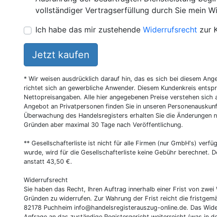
vollständiger Vertragserfüllung durch Sie mein Wi
Ich habe das mir zustehende
Widerrufsrecht
zur 
Jetzt kaufen
* Wir weisen ausdrücklich darauf hin, das es sich bei diesem Ang
richtet sich an gewerbliche Anwender. Diesem Kundenkreis entsp
Nettopreisangaben. Alle hier angegebenen Preise verstehen sich 
Angebot an Privatpersonen finden Sie in unseren Personenauskunf
Überwachung des Handelsregisters erhalten Sie die Änderungen n
Gründen aber maximal 30 Tage nach Veröffentlichung.
** Gesellschafterliste ist nicht für alle Firmen (nur GmbH's) verfüg
wurde, wird für die Gesellschafterliste keine Gebühr berechnet. D
anstatt 43,50 €.
Widerrufsrecht
Sie haben das Recht, Ihren Auftrag innerhalb einer Frist von z
Gründen zu widerrufen. Zur Wahrung der Frist reicht die fristgemä
82178 Puchheim
info@handelsregisterauszug-online.de
. Das Wide
Anfrage an das zuständige Registergericht weiterreicht (was in d