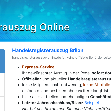
rauszug Online
Handelsregisterauszug Brilon
handelsregisterauszug-online.de ist keine offizielle Behördenseite
Express-Service.
Ihr gewünschter Auszug in der Regel
sofort d
Offizieller
und aktueller
Handelsregisterausz
keine Mitgliedschaft notwendig,
keine Abofalle
einfach online bestellen ohne weitere langfrist
Liste aller aktuellen und ehemaligen
Geschäfts
Letzter Jahresabschluss/Bilanz
Beispiel
.
Nur bei uns bekommen Sie auch Nicht-veröffent