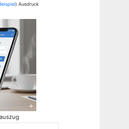
Beispiel
) Ausdruck
rauszug