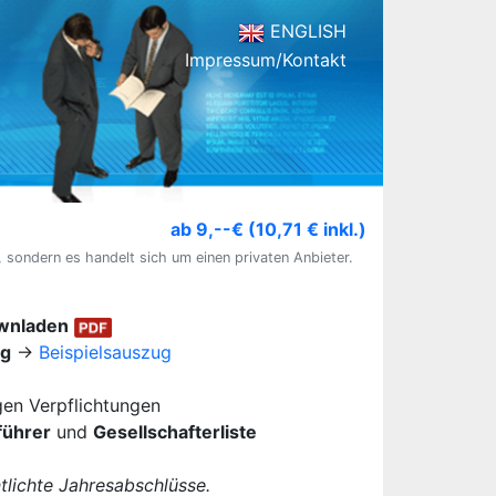
ENGLISH
Impressum/Kontakt
ab 9,--€ (10,71 € inkl.)
, sondern es handelt sich um einen privaten Anbieter.
ownladen
ug
→
Beispielsauszug
igen Verpflichtungen
führer
und
Gesellschafterliste
lichte Jahresabschlüsse.