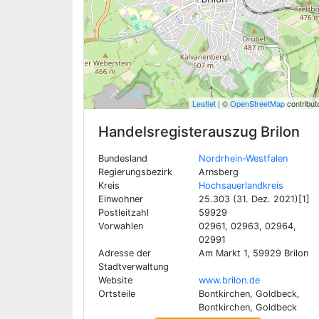
Leaflet
| ©
OpenStreetMap
contribut
Handelsregisterauszug
Brilon
Bundesland
Nordrhein-Westfalen
Regierungsbezirk
Arnsberg
Kreis
Hochsauerlandkreis
Einwohner
25.303 (31. Dez. 2021)[1]
Postleitzahl
59929
Vorwahlen
02961, 02963, 02964,
02991
Adresse der
Am Markt 1, 59929 Brilon
Stadtverwaltung
Website
www.brilon.de
Ortsteile
Bontkirchen, Goldbeck,
Bontkirchen, Goldbeck