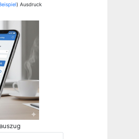
Beispiel
) Ausdruck
rauszug