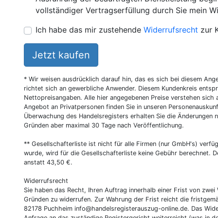
vollständiger Vertragserfüllung durch Sie mein Wi
Ich habe das mir zustehende
Widerrufsrecht
zur 
Jetzt kaufen
* Wir weisen ausdrücklich darauf hin, das es sich bei diesem Ang
richtet sich an gewerbliche Anwender. Diesem Kundenkreis entsp
Nettopreisangaben. Alle hier angegebenen Preise verstehen sich 
Angebot an Privatpersonen finden Sie in unseren Personenauskunf
Überwachung des Handelsregisters erhalten Sie die Änderungen n
Gründen aber maximal 30 Tage nach Veröffentlichung.
** Gesellschafterliste ist nicht für alle Firmen (nur GmbH's) verfüg
wurde, wird für die Gesellschafterliste keine Gebühr berechnet. D
anstatt 43,50 €.
Widerrufsrecht
Sie haben das Recht, Ihren Auftrag innerhalb einer Frist von z
Gründen zu widerrufen. Zur Wahrung der Frist reicht die fristgemä
82178 Puchheim
info@handelsregisterauszug-online.de
. Das Wide
Anfrage an das zuständige Registergericht weiterreicht (was in d