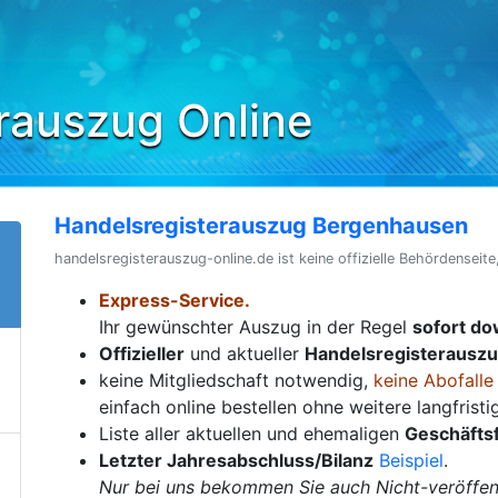
rauszug Online
Handelsregisterauszug Bergenhausen
handelsregisterauszug-online.de ist keine offizielle Behördenseite
Express-Service.
Ihr gewünschter Auszug in der Regel
sofort d
Offizieller
und aktueller
Handelsregisterausz
keine Mitgliedschaft notwendig,
keine Abofalle
einfach online bestellen ohne weitere langfrist
Liste aller aktuellen und ehemaligen
Geschäfts
Letzter Jahresabschluss/Bilanz
Beispiel
.
Nur bei uns bekommen Sie auch Nicht-veröffent