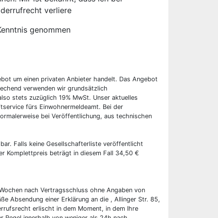
derrufrecht verliere
Kenntnis genommen
ebot um einen privaten Anbieter handelt. Das Angebot
rechend verwenden wir grundsätzlich
also stets zuzüglich 19% MwSt. Unser aktuelles
tservice fürs Einwohnermeldeamt. Bei der
ormalerweise bei Veröffentlichung, aus technischen
bar. Falls keine Gesellschafterliste veröffentlicht
er Komplettpreis beträgt in diesem Fall 34,50 €
wei Wochen nach Vertragsschluss ohne Angaben von
ße Absendung einer Erklärung an die , Allinger Str. 85,
rrufsrecht erlischt in dem Moment, in dem Ihre
er Regel innerhalb von weniger als 24h nach