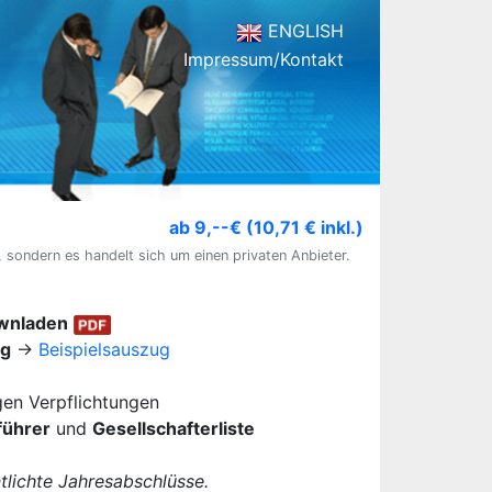
ENGLISH
Impressum/Kontakt
ab 9,--€ (10,71 € inkl.)
, sondern es handelt sich um einen privaten Anbieter.
ownladen
ug
→
Beispielsauszug
igen Verpflichtungen
führer
und
Gesellschafterliste
lichte Jahresabschlüsse.