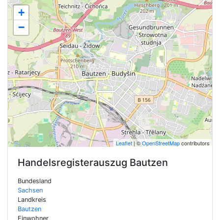
+
−
Leaflet
| ©
OpenStreetMap
contributors
Handelsregisterauszug
Bautzen
Bundesland
Sachsen
Landkreis
Bautzen
Einwohner