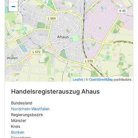
−
Leaflet
| ©
OpenStreetMap
contributors
Handelsregisterauszug
Ahaus
Bundesland
Nordrhein-Westfalen
Regierungsbezirk
Münster
Kreis
Borken