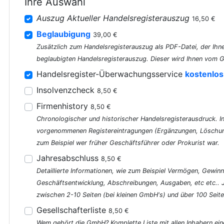
Ihre Auswahl
Auszug Aktueller Handelsregisterauszug
16,50 €
Beglaubigung
39,00 €
Zusätzlich zum Handelsregisterauszug als PDF-Datei, der Ihne
beglaubigten Handelsregisterauszug. Dieser wird Ihnen vom G
Handelsregister-Überwachungsservice
kostenlos
Insolvenzcheck
8,50 €
Firmenhistory
8,50 €
Chronologischer und historischer Handelsregisterausdruck. In 
vorgenommenen Registereintragungen (Ergänzungen, Löschung
zum Beispiel wer früher Geschäftsführer oder Prokurist war.
Jahresabschluss
8,50 €
Detaillierte Informationen, wie zum Beispiel Vermögen, Gewinn
Geschäftsentwicklung, Abschreibungen, Ausgaben, etc etc..
zwischen 2-10 Seiten (bei kleinen GmbH's) und über 100 Seite
Gesellschafterliste
8,50 €
Wem gehört die GmbH? Komplette Liste mit allen Inhabern ein