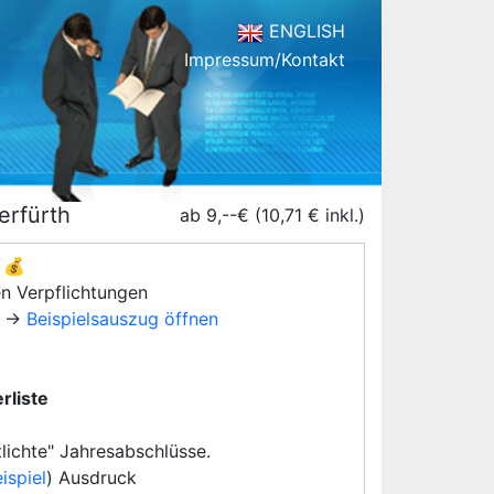
ENGLISH
Impressum/Kontakt
erfürth
ab 9,--€ (10,71 € inkl.)
💰
en Verpflichtungen
→
Beispielsauszug öffnen
rliste
lichte" Jahresabschlüsse.
ispiel
) Ausdruck