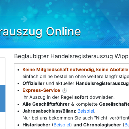
rauszug Online
Beglaubigter Handelsregisterauszug Wipp
Keine Mitgliedschaft notwendig, keine Abofalle
einfach online bestellen ohne weitere langfristig
Offizieller
und aktueller
Handelsregisterauszug
Express-Service
⏱️
Ihr Auszug in der Regel
sofort
downladen.
Alle Geschäftsführer
& komplette
Gesellschafte
Jahresabschluss/Bilanz
Beispiel
.
Nur bei uns bekommen Sie auch "Nicht-veröffent
Historischer
(
Beispiel
)
und Chronologischer
(
Be