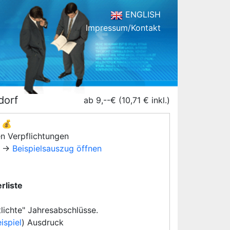
ENGLISH
Impressum/Kontakt
dorf
ab 9,--€ (10,71 € inkl.)
💰
en Verpflichtungen
→
Beispielsauszug öffnen
rliste
lichte" Jahresabschlüsse.
ispiel
) Ausdruck