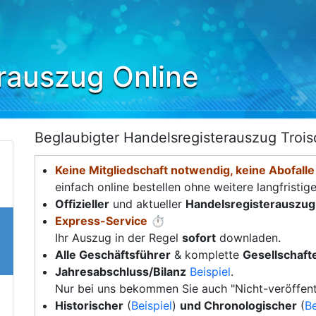
rauszug Online
Beglaubigter Handelsregisterauszug Trois
Keine Mitgliedschaft notwendig, keine Abofalle
einfach online bestellen ohne weitere langfristig
Offizieller
und aktueller
Handelsregisterauszug
Express-Service
⏱️
Ihr Auszug in der Regel
sofort
downladen.
Alle Geschäftsführer
& komplette
Gesellschafte
Jahresabschluss/Bilanz
Beispiel
.
Nur bei uns bekommen Sie auch "Nicht-veröffent
Historischer
(
Beispiel
)
und Chronologischer
(
Be