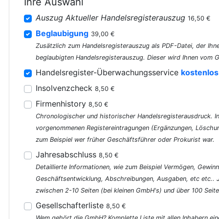
Ihre Auswahl
Auszug Aktueller Handelsregisterauszug
16,50 €
Beglaubigung
39,00 €
Zusätzlich zum Handelsregisterauszug als PDF-Datei, der Ihne
beglaubigten Handelsregisterauszug. Dieser wird Ihnen vom G
Handelsregister-Überwachungsservice
kostenlos
Insolvenzcheck
8,50 €
Firmenhistory
8,50 €
Chronologischer und historischer Handelsregisterausdruck. In 
vorgenommenen Registereintragungen (Ergänzungen, Löschung
zum Beispiel wer früher Geschäftsführer oder Prokurist war.
Jahresabschluss
8,50 €
Detaillierte Informationen, wie zum Beispiel Vermögen, Gewinn
Geschäftsentwicklung, Abschreibungen, Ausgaben, etc etc..
zwischen 2-10 Seiten (bei kleinen GmbH's) und über 100 Seite
Gesellschafterliste
8,50 €
Wem gehört die GmbH? Komplette Liste mit allen Inhabern ein