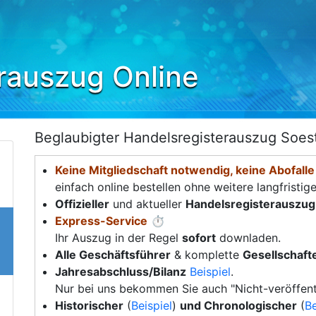
rauszug Online
Beglaubigter Handelsregisterauszug Soes
Keine Mitgliedschaft notwendig, keine Abofalle
einfach online bestellen ohne weitere langfristig
Offizieller
und aktueller
Handelsregisterauszug
Express-Service
⏱️
Ihr Auszug in der Regel
sofort
downladen.
Alle Geschäftsführer
& komplette
Gesellschafte
Jahresabschluss/Bilanz
Beispiel
.
Nur bei uns bekommen Sie auch "Nicht-veröffent
Historischer
(
Beispiel
)
und Chronologischer
(
Be