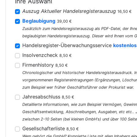
Ihre Auswahl
Auszug Aktueller Handelsregisterauszug
16,50 €
Beglaubigung
39,00 €
Zusätzlich zum Handelsregisterauszug als PDF-Datei, der Ihne
beglaubigten Handelsregisterauszug. Dieser wird Ihnen vom G
Handelsregister-Überwachungsservice
kostenlos
Insolvenzcheck
8,50 €
Firmenhistory
8,50 €
Chronologischer und historischer Handelsregisterausdruck. In 
vorgenommenen Registereintragungen (Ergänzungen, Löschung
zum Beispiel wer früher Geschäftsführer oder Prokurist war.
Jahresabschluss
8,50 €
Detaillierte Informationen, wie zum Beispiel Vermögen, Gewinn
Geschäftsentwicklung, Abschreibungen, Ausgaben, etc etc..
zwischen 2-10 Seiten (bei kleinen GmbH's) und über 100 Seite
Gesellschafterliste
8,50 €
Wem gehört die GmbH? Komplette Liste mit allen Inhabern ein