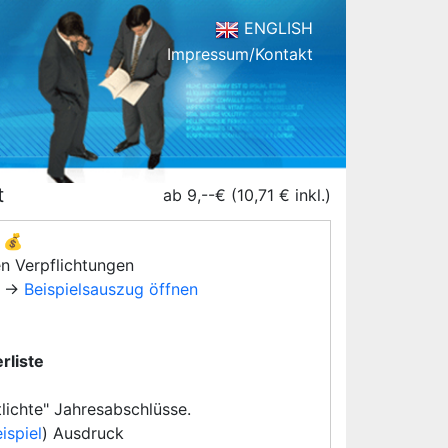
ENGLISH
Impressum/Kontakt
t
ab 9,--€ (10,71 € inkl.)
💰
en Verpflichtungen
→
Beispielsauszug öffnen
rliste
lichte" Jahresabschlüsse.
ispiel
) Ausdruck