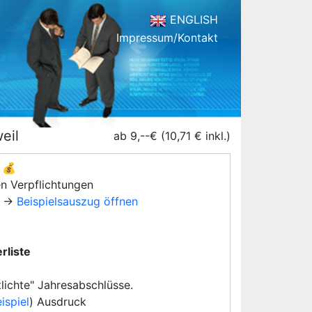
ENGLISH
Impressum/Kontakt
eil
ab 9,--€ (10,71 € inkl.)
💰
en Verpflichtungen
→
Beispielsauszug öffnen
rliste
lichte" Jahresabschlüsse.
ispiel
) Ausdruck