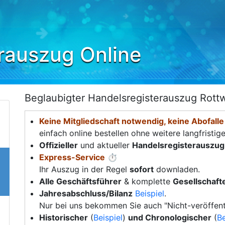
rauszug Online
Beglaubigter Handelsregisterauszug Rottw
Keine Mitgliedschaft notwendig, keine Abofalle
einfach online bestellen ohne weitere langfristig
Offizieller
und aktueller
Handelsregisterauszug
Express-Service
⏱️
Ihr Auszug in der Regel
sofort
downladen.
Alle Geschäftsführer
& komplette
Gesellschafte
Jahresabschluss/Bilanz
Beispiel
.
Nur bei uns bekommen Sie auch "Nicht-veröffent
Historischer
(
Beispiel
)
und Chronologischer
(
Be