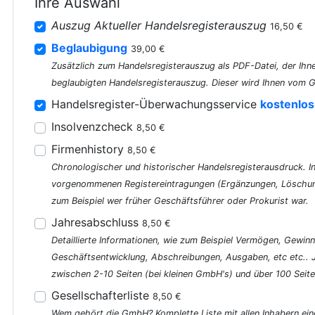
Ihre Auswahl
Auszug Aktueller Handelsregisterauszug
16,50 €
Beglaubigung
39,00 €
Zusätzlich zum Handelsregisterauszug als PDF-Datei, der Ihne
beglaubigten Handelsregisterauszug. Dieser wird Ihnen vom G
Handelsregister-Überwachungsservice
kostenlos
Insolvenzcheck
8,50 €
Firmenhistory
8,50 €
Chronologischer und historischer Handelsregisterausdruck. In 
vorgenommenen Registereintragungen (Ergänzungen, Löschung
zum Beispiel wer früher Geschäftsführer oder Prokurist war.
Jahresabschluss
8,50 €
Detaillierte Informationen, wie zum Beispiel Vermögen, Gewinn
Geschäftsentwicklung, Abschreibungen, Ausgaben, etc etc..
zwischen 2-10 Seiten (bei kleinen GmbH's) und über 100 Seite
Gesellschafterliste
8,50 €
Wem gehört die GmbH? Komplette Liste mit allen Inhabern ein