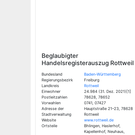
Beglaubigter
Handelsregisterauszug
Rottweil
Bundesland
Baden-Württemberg
Regierungsbezirk
Freiburg
Landkreis
Rottweil
Einwohner
24.984 (31. Dez. 2021)[1]
Postleitzahlen
78628, 78652
Vorwahlen
0741, 07427
Adresse der
Hauptstraße 21–23, 78628
Stadtverwaltung
Rottweil
Website
www.rottweil.de
Ortsteile
Bhlingen, Haslerhof,
Kapellenhof, Neuhaus,