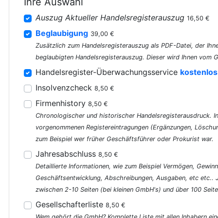
Ihre Auswahl
Auszug Aktueller Handelsregisterauszug
16,50 €
Beglaubigung
39,00 €
Zusätzlich zum Handelsregisterauszug als PDF-Datei, der Ihne
beglaubigten Handelsregisterauszug. Dieser wird Ihnen vom G
Handelsregister-Überwachungsservice
kostenlos
Insolvenzcheck
8,50 €
Firmenhistory
8,50 €
Chronologischer und historischer Handelsregisterausdruck. In 
vorgenommenen Registereintragungen (Ergänzungen, Löschung
zum Beispiel wer früher Geschäftsführer oder Prokurist war.
Jahresabschluss
8,50 €
Detaillierte Informationen, wie zum Beispiel Vermögen, Gewinn
Geschäftsentwicklung, Abschreibungen, Ausgaben, etc etc..
zwischen 2-10 Seiten (bei kleinen GmbH's) und über 100 Seite
Gesellschafterliste
8,50 €
Wem gehört die GmbH? Komplette Liste mit allen Inhabern ein