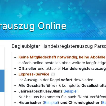
rauszug Online
Beglaubigter Handelsregisterauszug Pars
Keine Mitgliedschaft notwendig, keine Abofalle
einfach online bestellen ohne weitere langfristig
Offizieller
und aktueller
Handelsregisterauszug
Express-Service
⏱️
Ihr Auszug in der Regel
sofort
downladen.
Alle Geschäftsführer
& komplette
Gesellschafte
Jahresabschluss/Bilanz
Beispiel
.
Nur bei uns bekommen Sie auch "Nicht-veröffent
Historischer
(
Beispiel
)
und Chronologischer
(
Be