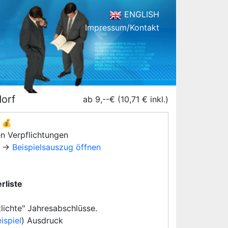
ENGLISH
Impressum/Kontakt
dorf
ab 9,--€ (10,71 € inkl.)
💰
en Verpflichtungen
→
Beispielsauszug öffnen
rliste
lichte" Jahresabschlüsse.
ispiel
) Ausdruck