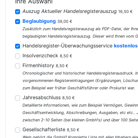
Ihre Auswahl
Auszug Aktueller Handelsregisterauszug
16,50 €
Beglaubigung
39,00 €
Zusätzlich zum Handelsregisterauszug als PDF-Datei, der Ihne
beglaubigten Handelsregisterauszug. Dieser wird Ihnen vom G
Handelsregister-Überwachungsservice
kostenlos
Insolvenzcheck
8,50 €
Firmenhistory
8,50 €
Chronologischer und historischer Handelsregisterausdruck. In 
vorgenommenen Registereintragungen (Ergänzungen, Löschung
zum Beispiel wer früher Geschäftsführer oder Prokurist war.
Jahresabschluss
8,50 €
Detaillierte Informationen, wie zum Beispiel Vermögen, Gewinn
Geschäftsentwicklung, Abschreibungen, Ausgaben, etc etc..
zwischen 2-10 Seiten (bei kleinen GmbH's) und über 100 Seite
Gesellschafterliste
8,50 €
Wem gehört die GmbH? Komplette Liste mit allen Inhabern ein