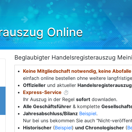
rauszug Online
Beglaubigter Handelsregisterauszug Mein
Keine Mitgliedschaft notwendig, keine Abofalle
einfach online bestellen ohne weitere langfristig
Offizieller
und aktueller
Handelsregisterauszug
Express-Service
⏱️
Ihr Auszug in der Regel
sofort
downladen.
Alle Geschäftsführer
& komplette
Gesellschafte
Jahresabschluss/Bilanz
Beispiel
.
Nur bei uns bekommen Sie auch "Nicht-veröffent
Historischer
(
Beispiel
)
und Chronologischer
(
Be