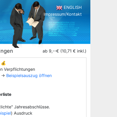
ENGLISH
Impressum/Kontakt
ingen
ab 9,--€ (10,71 € inkl.)
💰
en Verpflichtungen
→
Beispielsauszug öffnen
rliste
lichte" Jahresabschlüsse.
ispiel
) Ausdruck