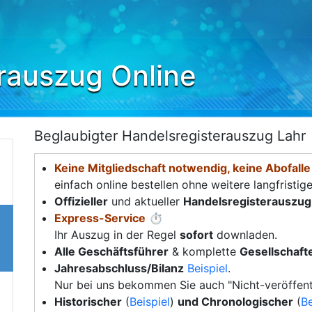
rauszug Online
Beglaubigter Handelsregisterauszug Lahr
Keine Mitgliedschaft notwendig, keine Abofalle
einfach online bestellen ohne weitere langfristig
Offizieller
und aktueller
Handelsregisterauszug
Express-Service
⏱️
Ihr Auszug in der Regel
sofort
downladen.
Alle Geschäftsführer
& komplette
Gesellschafte
Jahresabschluss/Bilanz
Beispiel
.
Nur bei uns bekommen Sie auch "Nicht-veröffent
Historischer
(
Beispiel
)
und Chronologischer
(
Be