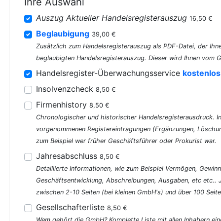
Ihre Auswahl
Auszug Aktueller Handelsregisterauszug
16,50 €
Beglaubigung
39,00 €
Zusätzlich zum Handelsregisterauszug als PDF-Datei, der Ihne
beglaubigten Handelsregisterauszug. Dieser wird Ihnen vom G
Handelsregister-Überwachungsservice
kostenlos
Insolvenzcheck
8,50 €
Firmenhistory
8,50 €
Chronologischer und historischer Handelsregisterausdruck. In 
vorgenommenen Registereintragungen (Ergänzungen, Löschung
zum Beispiel wer früher Geschäftsführer oder Prokurist war.
Jahresabschluss
8,50 €
Detaillierte Informationen, wie zum Beispiel Vermögen, Gewinn
Geschäftsentwicklung, Abschreibungen, Ausgaben, etc etc..
zwischen 2-10 Seiten (bei kleinen GmbH's) und über 100 Seite
Gesellschafterliste
8,50 €
Wem gehört die GmbH? Komplette Liste mit allen Inhabern ein