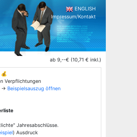
ENGLISH
Impressum/Kontakt
ab 9,--€ (10,71 € inkl.)
💰
en Verpflichtungen
→
Beispielsauszug öffnen
rliste
lichte" Jahresabschlüsse.
ispiel
) Ausdruck