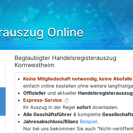
rauszug Online
Beglaubigter Handelsregisterauszug
Kornwestheim
Keine Mitgliedschaft notwendig, keine Abofalle
einfach online bestellen ohne weitere langfristig
Offizieller
und aktueller
Handelsregisterauszug
Express-Service
⏱️
Ihr Auszug in der Regel
sofort
downladen.
Alle Geschäftsführer
& komplette
Gesellschafte
Jahresabschluss/Bilanz
Beispiel
.
Nur bei uns bekommen Sie auch "Nicht-veröffent