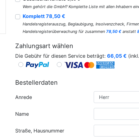
Wem gehört die GmbH? Komplette Liste mit allen Inhabern ein
Komplett 78,50 €
Handelsregisterauszug, Beglaubigung, Insolvenzcheck, Firmen
Handelsregisterüberwachung für zusammen
78,50 €
anstatt
Zahlungsart wählen
Die Gebühr für diesen Service beträgt:
66,05
€
(inkl
Bestellerdaten
Anrede
Name
Straße, Hausnummer