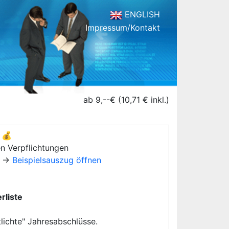
ENGLISH
Impressum/Kontakt
ab 9,--€ (10,71 € inkl.)
💰
en Verpflichtungen
→
Beispielsauszug öffnen
rliste
lichte" Jahresabschlüsse.