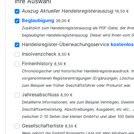
Ihre Auswahl
Auszug Aktueller Handelsregisterauszug
16,50 €
Beglaubigung
39,00 €
Zusätzlich zum Handelsregisterauszug als PDF-Datei, der Ihne
beglaubigten Handelsregisterauszug. Dieser wird Ihnen vom G
Handelsregister-Überwachungsservice
kostenlos
Insolvenzcheck
8,50 €
Firmenhistory
8,50 €
Chronologischer und historischer Handelsregisterausdruck. In 
vorgenommenen Registereintragungen (Ergänzungen, Löschung
zum Beispiel wer früher Geschäftsführer oder Prokurist war.
Jahresabschluss
8,50 €
Detaillierte Informationen, wie zum Beispiel Vermögen, Gewinn
Geschäftsentwicklung, Abschreibungen, Ausgaben, etc etc..
zwischen 2-10 Seiten (bei kleinen GmbH's) und über 100 Seite
Gesellschafterliste
8,50 €
Wem gehört die GmbH? Komplette Liste mit allen Inhabern ein