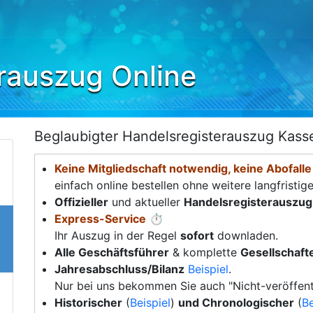
rauszug Online
Beglaubigter Handelsregisterauszug Kass
Keine Mitgliedschaft notwendig, keine Abofalle
einfach online bestellen ohne weitere langfristig
Offizieller
und aktueller
Handelsregisterauszug
Express-Service
⏱️
Ihr Auszug in der Regel
sofort
downladen.
Alle Geschäftsführer
& komplette
Gesellschafte
Jahresabschluss/Bilanz
Beispiel
.
Nur bei uns bekommen Sie auch "Nicht-veröffent
Historischer
(
Beispiel
)
und Chronologischer
(
Be