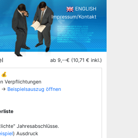
ENGLISH
Impressum/Kontakt
el
ab 9,--€ (10,71 € inkl.)
💰
en Verpflichtungen
→
Beispielsauszug öffnen
rliste
lichte" Jahresabschlüsse.
ispiel
) Ausdruck