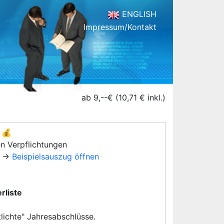
ENGLISH
Impressum/Kontakt
ab 9,--€ (10,71 € inkl.)
💰
en Verpflichtungen
→
Beispielsauszug öffnen
rliste
lichte" Jahresabschlüsse.