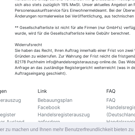
sich also stets zuzüglich 19% MwSt. Unser aktuelles Angebot an P
Personenauskunftservice fürs Einwohnermeldeamt. Bei der Überwa
Änderungen normalerweise bei Veröffentlichung, aus technischen
** Gesellschafterliste ist nicht für alle Firmen (nur GmbH's) verfüg
wurde, wird für die Gesellschafterliste keine Gebühr berechnet.
Widerrufsrecht
Sie haben das Recht, Ihren Auftrag innerhalb einer Frist von z
Gründen zu widerrufen. Zur Wahrung der Frist reicht die fristgemä
82178 Puchheim
info@handelsregisterauszug-online.de
. Das Wide
Anfrage an das zuständige Registergericht weiterreicht (was in d
Auftragseingang geschieht).
gen
Link
FAQ
terauszug
Bebauungsplan
FAQ
Facebook
Handelsregi
egister
Handelsregisterauszug
(Deutschlan
ter Ausland
anfordern
Handelsregi
er
Standesamt
ter zu machen und Ihnen mehr Benutzerfreundlichkeit bieten z