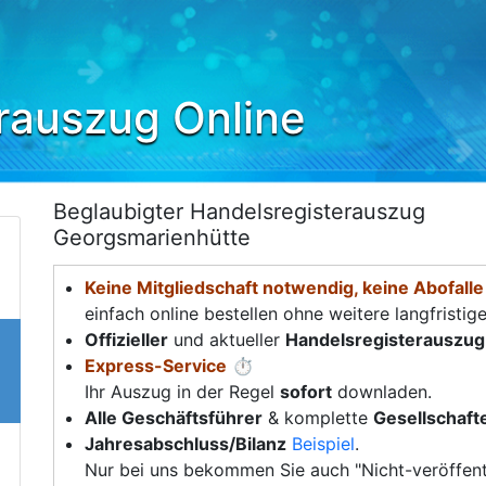
rauszug Online
Beglaubigter Handelsregisterauszug
Georgsmarienhütte
Keine Mitgliedschaft notwendig, keine Abofalle
einfach online bestellen ohne weitere langfristig
Offizieller
und aktueller
Handelsregisterauszug
Express-Service
⏱️
Ihr Auszug in der Regel
sofort
downladen.
Alle Geschäftsführer
& komplette
Gesellschafte
Jahresabschluss/Bilanz
Beispiel
.
Nur bei uns bekommen Sie auch "Nicht-veröffent