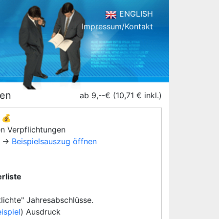
ENGLISH
Impressum/Kontakt
men
ab 9,--€ (10,71 € inkl.)
💰
en Verpflichtungen
→
Beispielsauszug öffnen
rliste
lichte" Jahresabschlüsse.
ispiel
) Ausdruck