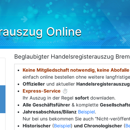
rauszug Online
Beglaubigter Handelsregisterauszug Bre
Keine Mitgliedschaft notwendig, keine Abofalle
einfach online bestellen ohne weitere langfristig
Offizieller
und aktueller
Handelsregisterauszug
Express-Service
⏱️
Ihr Auszug in der Regel
sofort
downladen.
Alle Geschäftsführer
& komplette
Gesellschafte
Jahresabschluss/Bilanz
Beispiel
.
Nur bei uns bekommen Sie auch "Nicht-veröffent
Historischer
(
Beispiel
)
und Chronologischer
(
Be