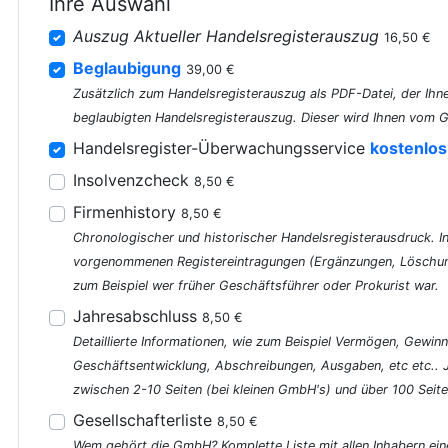
Ihre Auswahl
Auszug Aktueller Handelsregisterauszug
16,50 €
Beglaubigung
39,00 €
Zusätzlich zum Handelsregisterauszug als PDF-Datei, der Ihne
beglaubigten Handelsregisterauszug. Dieser wird Ihnen vom G
Handelsregister-Überwachungsservice
kostenlos
Insolvenzcheck
8,50 €
Firmenhistory
8,50 €
Chronologischer und historischer Handelsregisterausdruck. In 
vorgenommenen Registereintragungen (Ergänzungen, Löschung
zum Beispiel wer früher Geschäftsführer oder Prokurist war.
Jahresabschluss
8,50 €
Detaillierte Informationen, wie zum Beispiel Vermögen, Gewinn
Geschäftsentwicklung, Abschreibungen, Ausgaben, etc etc..
zwischen 2-10 Seiten (bei kleinen GmbH's) und über 100 Seite
Gesellschafterliste
8,50 €
Wem gehört die GmbH? Komplette Liste mit allen Inhabern ein