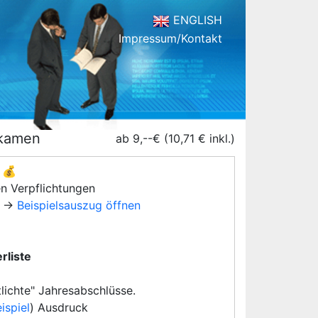
ENGLISH
Impressum/Kontakt
gkamen
ab 9,--€ (10,71 € inkl.)
💰
en Verpflichtungen
→
Beispielsauszug öffnen
rliste
lichte" Jahresabschlüsse.
ispiel
) Ausdruck