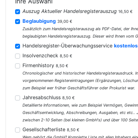
Ihre Auswahl
Auszug Aktueller Handelsregisterauszug
16,50 €
Beglaubigung
39,00 €
Zusätzlich zum Handelsregisterauszug als PDF-Datei, der Ihne
beglaubigten Handelsregisterauszug. Dieser wird Ihnen vom G
Handelsregister-Überwachungsservice
kostenlos
Insolvenzcheck
8,50 €
Firmenhistory
8,50 €
Chronologischer und historischer Handelsregisterausdruck. In 
vorgenommenen Registereintragungen (Ergänzungen, Löschung
zum Beispiel wer früher Geschäftsführer oder Prokurist war.
Jahresabschluss
8,50 €
Detaillierte Informationen, wie zum Beispiel Vermögen, Gewinn
Geschäftsentwicklung, Abschreibungen, Ausgaben, etc etc..
zwischen 2-10 Seiten (bei kleinen GmbH's) und über 100 Seite
Gesellschafterliste
8,50 €
Wem gehört die GmbH? Komplette Liste mit allen Inhabern ein