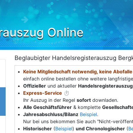
rauszug Online
Beglaubigter Handelsregisterauszug Ber
Keine Mitgliedschaft notwendig, keine Abofalle
einfach online bestellen ohne weitere langfristig
Offizieller
und aktueller
Handelsregisterauszug
Express-Service
⏱️
Ihr Auszug in der Regel
sofort
downladen.
Alle Geschäftsführer
& komplette
Gesellschafte
Jahresabschluss/Bilanz
Beispiel
.
Nur bei uns bekommen Sie auch "Nicht-veröffent
Historischer
(
Beispiel
)
und Chronologischer
(
Be